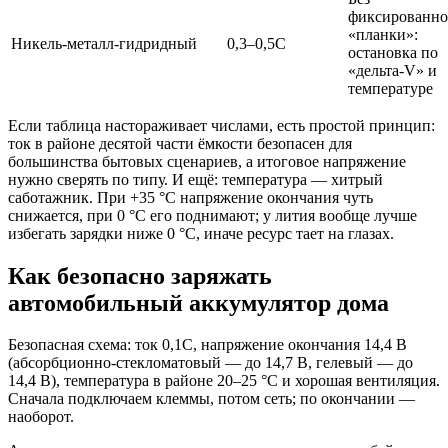
фиксированн
«планки»:
Никель‑металл‑гидридный
0,3–0,5C
остановка по
«дельта‑V» и
температуре
Если таблица настораживает числами, есть простой принцип:
ток в районе десятой части ёмкости безопасен для
большинства бытовых сценариев, а итоговое напряжение
нужно сверять по типу. И ещё: температура — хитрый
саботажник. При +35 °C напряжение окончания чуть
снижается, при 0 °C его поднимают; у лития вообще лучше
избегать зарядки ниже 0 °C, иначе ресурс тает на глазах.
Как безопасно заряжать
автомобильный аккумулятор дома
Безопасная схема: ток 0,1C, напряжение окончания 14,4 В
(абсорбционно‑стекломатовый — до 14,7 В, гелевый — до
14,4 В), температура в районе 20–25 °C и хорошая вентиляция.
Сначала подключаем клеммы, потом сеть; по окончании —
наоборот.