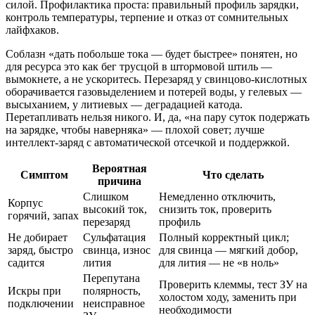
силой. Профилактика проста: правильный профиль зарядки,
контроль температуры, терпение и отказ от сомнительных
лайфхаков.
Соблазн «дать побольше тока — будет быстрее» понятен, но
для ресурса это как бег трусцой в штормовой штиль —
вымокнете, а не ускоритесь. Перезаряд у свинцово‑кислотных
оборачивается газовыделением и потерей воды, у гелевых —
высыханием, у литиевых — деградацией катода.
Перетапливать нельзя никого. И, да, «на пару суток подержать
на зарядке, чтобы наверняка» — плохой совет; лучше
интеллект‑заряд с автоматической отсечкой и поддержкой.
Вероятная
Симптом
Что сделать
причина
Слишком
Немедленно отключить,
Корпус
высокий ток,
снизить ток, проверить
горячий, запах
перезаряд
профиль
Не добирает
Сульфатация
Полный корректный цикл;
заряд, быстро
свинца, износ
для свинца — мягкий добор,
садится
лития
для лития — не «в ноль»
Перепутана
Проверить клеммы, тест ЗУ на
Искры при
полярность,
холостом ходу, заменить при
подключении
неисправное
необходимости