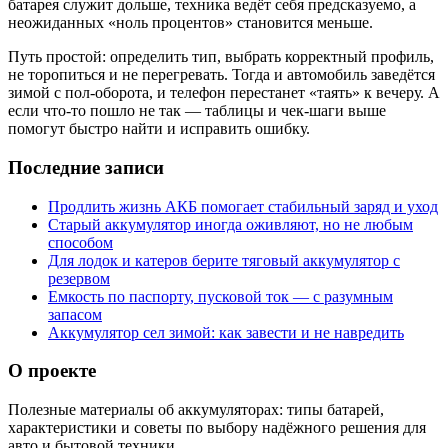
батарея служит дольше, техника ведёт себя предсказуемо, а
неожиданных «ноль процентов» становится меньше.
Путь простой: определить тип, выбрать корректный профиль,
не торопиться и не перегревать. Тогда и автомобиль заведётся
зимой с пол‑оборота, и телефон перестанет «таять» к вечеру. А
если что-то пошло не так — таблицы и чек‑шаги выше
помогут быстро найти и исправить ошибку.
Последние записи
Продлить жизнь АКБ помогает стабильный заряд и уход
Старый аккумулятор иногда оживляют, но не любым
способом
Для лодок и катеров берите тяговый аккумулятор с
резервом
Емкость по паспорту, пусковой ток — с разумным
запасом
Аккумулятор сел зимой: как завести и не навредить
О проекте
Полезные материалы об аккумуляторах: типы батарей,
характеристики и советы по выбору надёжного решения для
авто и бытовой техники.