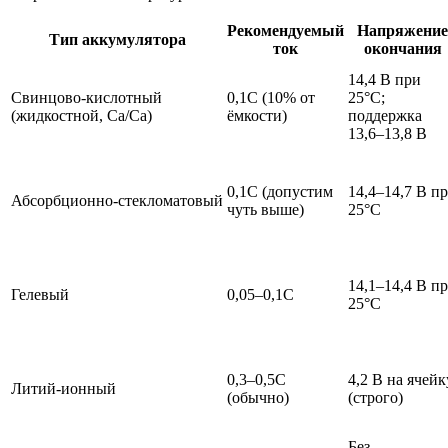
Рекомендуемый
Напряжение
Тип аккумулятора
ток
окончания
14,4 В при
Свинцово‑кислотный
0,1C (10% от
25°C;
(жидкостной, Ca/Ca)
ёмкости)
поддержка
13,6–13,8 В
0,1C (допустим
14,4–14,7 В п
Абсорбционно‑стекломатовый
чуть выше)
25°C
14,1–14,4 В п
Гелевый
0,05–0,1C
25°C
0,3–0,5C
4,2 В на ячейк
Литий‑ионный
(обычно)
(строго)
Без