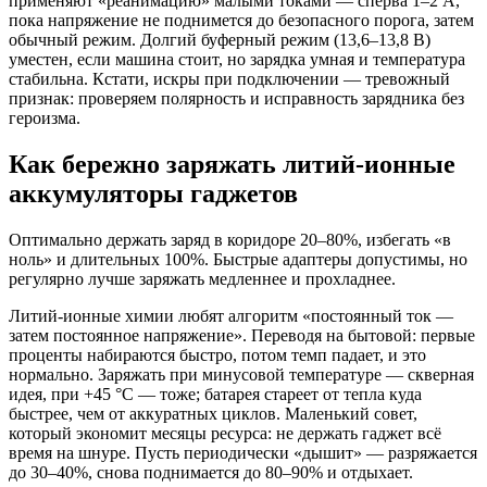
применяют «реанимацию» малыми токами — сперва 1–2 А,
пока напряжение не поднимется до безопасного порога, затем
обычный режим. Долгий буферный режим (13,6–13,8 В)
уместен, если машина стоит, но зарядка умная и температура
стабильна. Кстати, искры при подключении — тревожный
признак: проверяем полярность и исправность зарядника без
героизма.
Как бережно заряжать литий‑ионные
аккумуляторы гаджетов
Оптимально держать заряд в коридоре 20–80%, избегать «в
ноль» и длительных 100%. Быстрые адаптеры допустимы, но
регулярно лучше заряжать медленнее и прохладнее.
Литий‑ионные химии любят алгоритм «постоянный ток —
затем постоянное напряжение». Переводя на бытовой: первые
проценты набираются быстро, потом темп падает, и это
нормально. Заряжать при минусовой температуре — скверная
идея, при +45 °C — тоже; батарея стареет от тепла куда
быстрее, чем от аккуратных циклов. Маленький совет,
который экономит месяцы ресурса: не держать гаджет всё
время на шнуре. Пусть периодически «дышит» — разряжается
до 30–40%, снова поднимается до 80–90% и отдыхает.