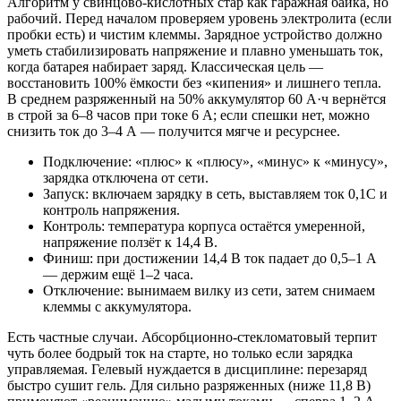
Алгоритм у свинцово‑кислотных стар как гаражная байка, но
рабочий. Перед началом проверяем уровень электролита (если
пробки есть) и чистим клеммы. Зарядное устройство должно
уметь стабилизировать напряжение и плавно уменьшать ток,
когда батарея набирает заряд. Классическая цель —
восстановить 100% ёмкости без «кипения» и лишнего тепла.
В среднем разряженный на 50% аккумулятор 60 А·ч вернётся
в строй за 6–8 часов при токе 6 А; если спешки нет, можно
снизить ток до 3–4 А — получится мягче и ресурснее.
Подключение: «плюс» к «плюсу», «минус» к «минусу»,
зарядка отключена от сети.
Запуск: включаем зарядку в сеть, выставляем ток 0,1C и
контроль напряжения.
Контроль: температура корпуса остаётся умеренной,
напряжение ползёт к 14,4 В.
Финиш: при достижении 14,4 В ток падает до 0,5–1 А
— держим ещё 1–2 часа.
Отключение: вынимаем вилку из сети, затем снимаем
клеммы с аккумулятора.
Есть частные случаи. Абсорбционно‑стекломатовый терпит
чуть более бодрый ток на старте, но только если зарядка
управляемая. Гелевый нуждается в дисциплине: перезаряд
быстро сушит гель. Для сильно разряженных (ниже 11,8 В)