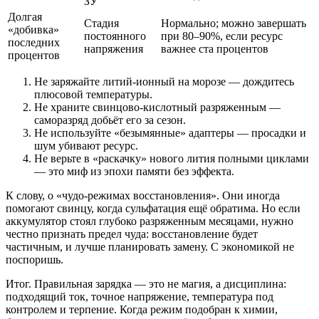
ЗУ
Долгая
Стадия
Нормально; можно завершать
«добивка»
постоянного
при 80–90%, если ресурс
последних
напряжения
важнее ста процентов
процентов
Не заряжайте литий‑ионный на морозе — дождитесь
плюсовой температуры.
Не храните свинцово‑кислотный разряженным —
саморазряд добьёт его за сезон.
Не используйте «безымянные» адаптеры — просадки и
шум убивают ресурс.
Не верьте в «раскачку» нового лития полными циклами
— это миф из эпохи памяти без эффекта.
К слову, о «чудо‑режимах восстановления». Они иногда
помогают свинцу, когда сульфатация ещё обратима. Но если
аккумулятор стоял глубоко разряженным месяцами, нужно
честно признать предел чуда: восстановление будет
частичным, и лучше планировать замену. С экономикой не
поспоришь.
Итог. Правильная зарядка — это не магия, а дисциплина:
подходящий ток, точное напряжение, температура под
контролем и терпение. Когда режим подобран к химии,