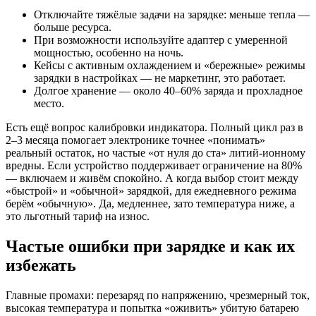
Отключайте тяжёлые задачи на зарядке: меньше тепла —
больше ресурса.
При возможности используйте адаптер с умеренной
мощностью, особенно на ночь.
Кейсы с активным охлаждением и «бережные» режимы
зарядки в настройках — не маркетинг, это работает.
Долгое хранение — около 40–60% заряда и прохладное
место.
Есть ещё вопрос калибровки индикатора. Полный цикл раз в
2–3 месяца помогает электронике точнее «понимать»
реальный остаток, но частые «от нуля до ста» литий‑ионному
вредны. Если устройство поддерживает ограничение на 80%
— включаем и живём спокойно. А когда выбор стоит между
«быстрой» и «обычной» зарядкой, для ежедневного режима
берём «обычную». Да, медленнее, зато температура ниже, а
это льготный тариф на износ.
Частые ошибки при зарядке и как их
избежать
Главные промахи: перезаряд по напряжению, чрезмерный ток,
высокая температура и попытка «оживить» убитую батарею