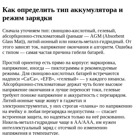
Как определить тип аккумулятора и
режим зарядки
Сначала уточняем тип: свинцово‑кислотный, гелевый,
абсорбционно‑стекломатовый (раньше — AGM (Absorbent
Glass Mat)), литий‑ионный или никель‑металл‑гидридный. От
этого зависят ток, напряжение окончания и алгоритм. Ошибка
с типом — самая частая причина гибели батарей.
Простой ориентир есть прямо на корпусе: маркировка,
напряжение, иногда — пиктограммы и рекомендуемые
режимы. Для свинцово‑кислотных батарей встречаются
надписи «Ca/Ca», «EFB», «гелевый» — у каждого нюансы.
Абсорбционно‑стекломатовые держат чуть более высокое
напряжение окончания и лучше переносят токи, гелевые
требуют пониже напряжение и аккуратность с перезарядом.
Литий‑ионные чаще живут в гаджетах и
электроинструментах, у них строгая «планка» по напряжению
на ячейку и любая перезарядка недопустима — спасает
встроенная защита, но надеяться только на неё рискованно.
Никель‑металл‑гидридные чаще в AA/AAA, им нужен
интеллектуальный заряд с отсечкой по изменению
напряжения и температуре.